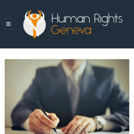
M
E
N
U