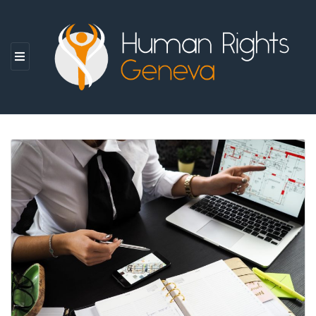
M
E
N
U